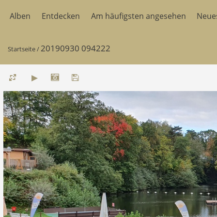
Alben
Entdecken
Am häufigsten angesehen
Neue
20190930 094222
Startseite
/