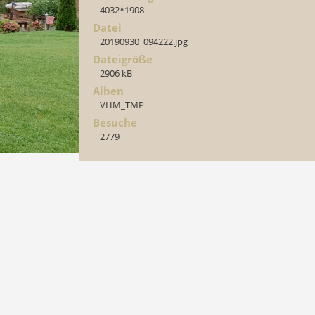
4032*1908
Datei
20190930_094222.jpg
Dateigröße
2906 kB
Alben
VHM_TMP
Besuche
2779