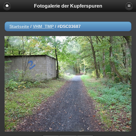
Fotogalerie der Kupferspuren
Startseite
/
VHM_TMP
/
#DSC03687