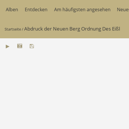
Alben
Entdecken
Am häufigsten angesehen
Neue
Abdruck der Neuen Berg Ordnung Des Eißl
Startseite
/