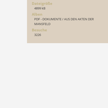
Dateigröße
4899 kB
Alben
PDF - DOKUMENTE
/
AUS DEN AKTEN DER
MANSFELD
Besuche
3226