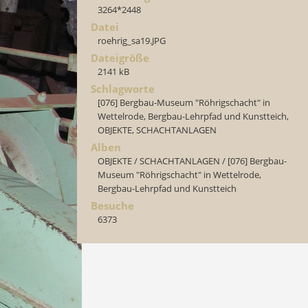
3264*2448
Datei
roehrig_sa19.JPG
Dateigröße
2141 kB
Schlagworte
[076] Bergbau-Museum "Röhrigschacht" in
Wettelrode, Bergbau-Lehrpfad und Kunstteich
,
OBJEKTE
,
SCHACHTANLAGEN
Alben
OBJEKTE
/
SCHACHTANLAGEN
/
[076] Bergbau-
Museum "Röhrigschacht" in Wettelrode,
Bergbau-Lehrpfad und Kunstteich
Besuche
6373