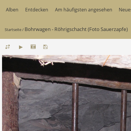
Alben
Entdecken
Am häufigsten angesehen
Neue
Bohrwagen - Röhrigschacht (Foto Sauerzapfe)
Startseite
/