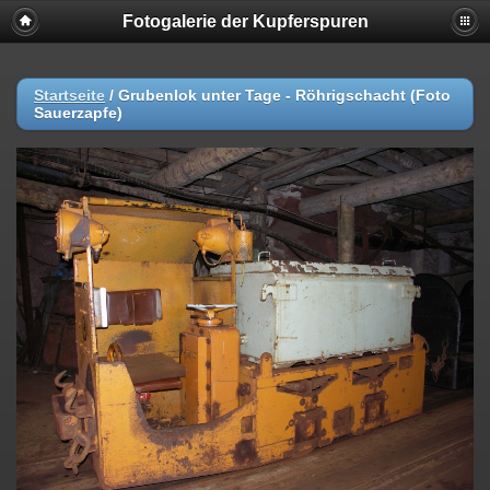
Fotogalerie der Kupferspuren
Startseite
/
Grubenlok unter Tage - Röhrigschacht (Foto
Sauerzapfe)