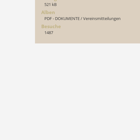
521 kB
Alben
PDF - DOKUMENTE
/
Vereinsmitteilungen
Besuche
1487