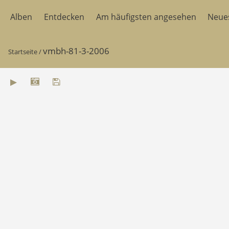
Alben
Entdecken
Am häufigsten angesehen
Neue
vmbh-81-3-2006
Startseite
/