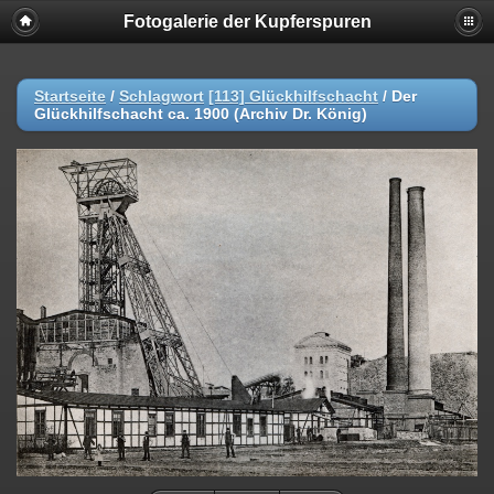
Fotogalerie der Kupferspuren
Startseite
/
Schlagwort
[113] Glückhilfschacht
/
Der
Glückhilfschacht ca. 1900 (Archiv Dr. König)