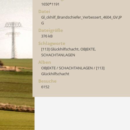
1650*1191
Datei
Gl_ckhilf_Brandschiefer_Verbessert_4604_GV.JP
G
Dateigröße
376 kB
Schlagworte
[113] Glückhilfschacht
,
OBJEKTE
,
SCHACHTANLAGEN
Alben
OBJEKTE
/
SCHACHTANLAGEN
/
[113]
Glückhilfschacht
Besuche
6152