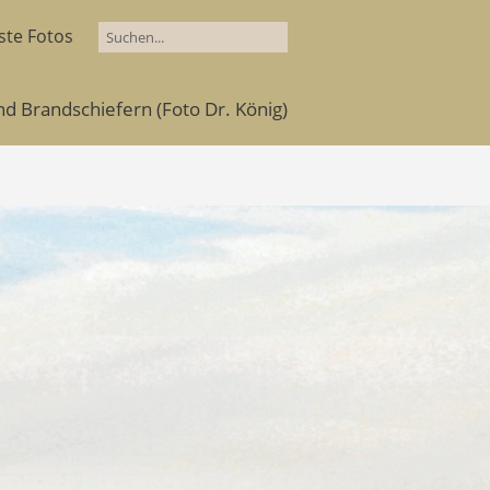
ste Fotos
nd Brandschiefern (Foto Dr. König)