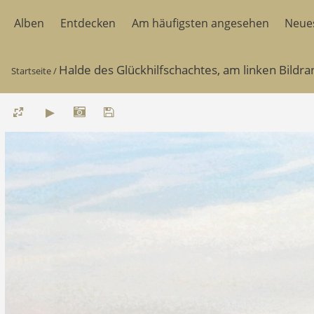
Alben
Entdecken
Am häufigsten angesehen
Neue
Halde des Glückhilfschachtes, am linken Bildra
Startseite
/