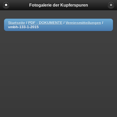
Fotogalerie der Kupferspuren
Startseite
/
PDF - DOKUMENTE
/
Vereinsmitteilungen
/
vmbh-133-1-2015