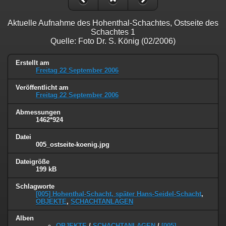
Aktuelle Aufnahme des Hohenthal-Schachtes, Ostseite des
Schachtes 1
Quelle: Foto Dr. S. König (02/2006)
Erstellt am
Freitag 22 September 2006
Veröffentlicht am
Freitag 22 September 2006
Abmessungen
1462*924
Datei
005_ostseite-koenig.jpg
Dateigröße
199 kB
Schlagworte
[005] Hohenthal-Schacht, später Hans-Seidel-Schacht
,
OBJEKTE
,
SCHACHTANLAGEN
Alben
OBJEKTE
/
SCHACHTANLAGEN
/
[005]