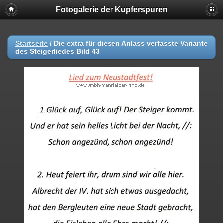
Fotogalerie der Kupferspuren
Startseite
/
Die extra für diesen Anlass verfasste Variante
des Steigerliedes Bild 43