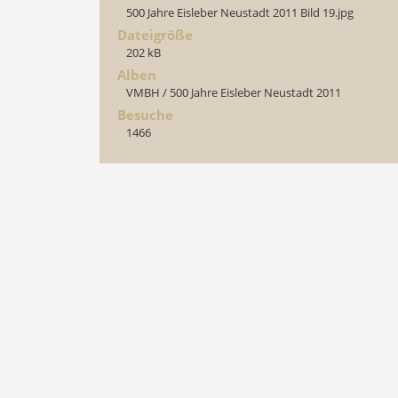
500 Jahre Eisleber Neustadt 2011 Bild 19.jpg
Dateigröße
202 kB
Alben
VMBH
/
500 Jahre Eisleber Neustadt 2011
Besuche
1466