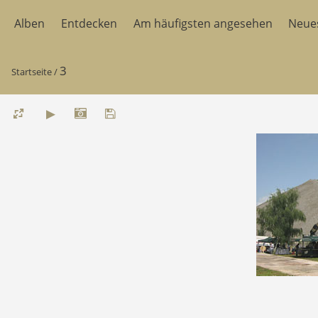
Alben
Entdecken
Am häufigsten angesehen
Neue
3
Startseite
/