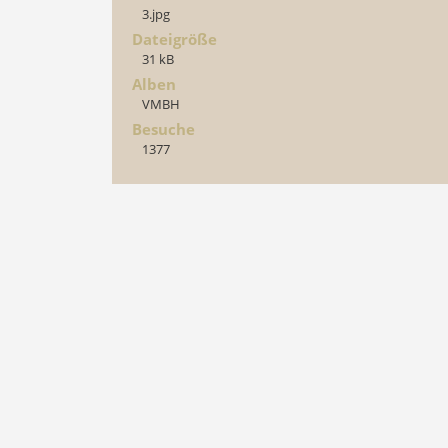
3.jpg
Dateigröße
31 kB
Alben
VMBH
Besuche
1377