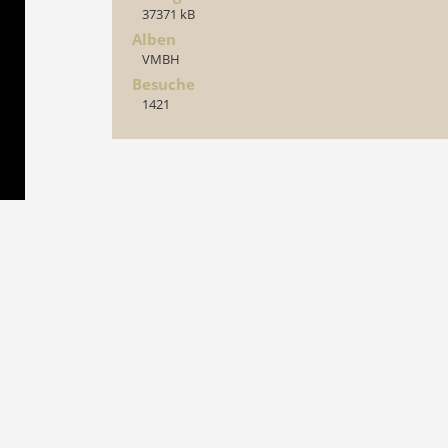
37371 kB
Alben
VMBH
Besuche
1421