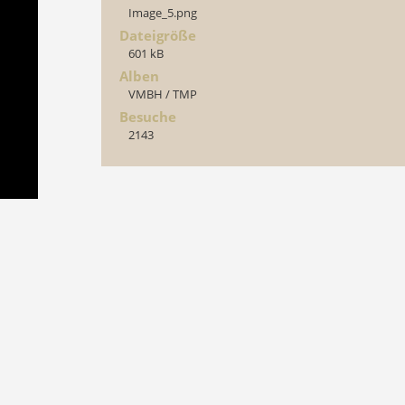
Image_5.png
Dateigröße
601 kB
Alben
VMBH
/
TMP
Besuche
2143