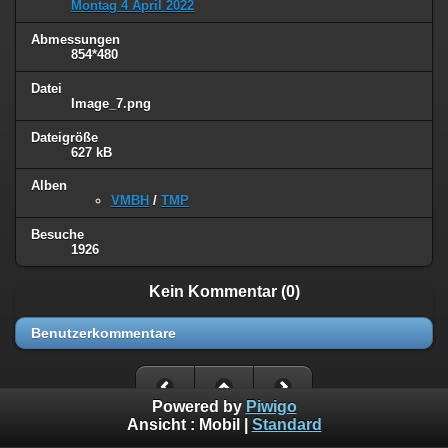
Montag 4 April 2022
Abmessungen
854*480
Datei
Image_7.png
Dateigröße
627 kB
Alben
VMBH
/
TMP
Besuche
1926
Kein Kommentar (0)
Benutzerkommentare
Powered by
Piwigo
Ansicht :
Mobil
|
Standard