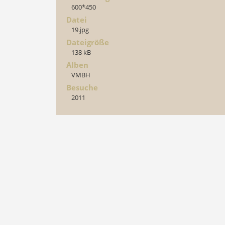
600*450
Datei
19.jpg
Dateigröße
138 kB
Alben
VMBH
Besuche
2011