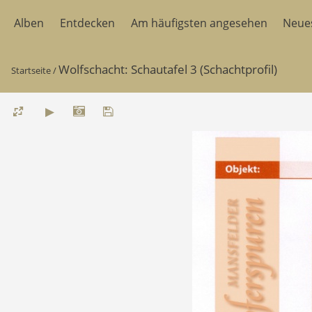
Alben
Entdecken
Am häufigsten angesehen
Neue
Wolfschacht: Schautafel 3 (Schachtprofil)
Startseite
/