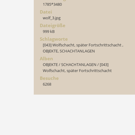
1785*3480
Datei
wolf_3.jpg
Dateigröße
999 kB
Schlagworte
[043] Wolfschacht, später Fortschrittschacht
,
OBJEKTE
,
SCHACHTANLAGEN
Alben
OBJEKTE
/
SCHACHTANLAGEN
/
[043]
Wolfschacht, später Fortschrittschacht
Besuche
6268