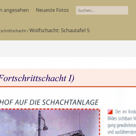
en angesehen
Neueste Fotos
Wolfschacht: Schautafel 5
tschrittschacht
/