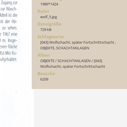
1986*1424
Datei
wolf_5.jpg
Dateigröße
729 kB
Schlagworte
[043] Wolfschacht, später Fortschrittschacht
,
OBJEKTE
,
SCHACHTANLAGEN
Alben
OBJEKTE
/
SCHACHTANLAGEN
/
[043]
Wolfschacht, später Fortschrittschacht
Besuche
6209