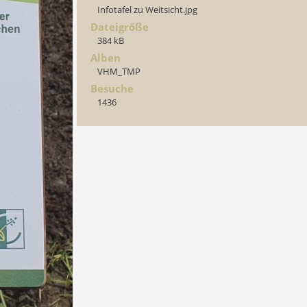
Infotafel zu Weitsicht.jpg
Dateigröße
384 kB
Alben
VHM_TMP
Besuche
1436