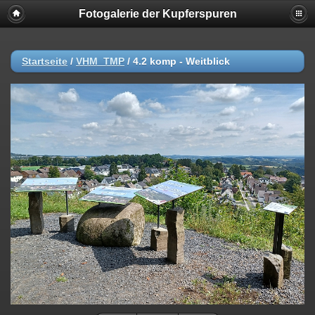
Fotogalerie der Kupferspuren
Startseite
/
VHM_TMP
/
4.2 komp - Weitblick