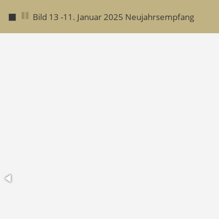
◼
Bild 14 -11. Januar 2025 Neujahrsempfang