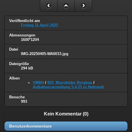
Veröffentlicht am
Freitag 11 April 2025
Abmessungen
1600*1204
Datei
IMG-20250405-WA0033.jpg
Dateigröße
294 kB
Alben
VMBH
/
825_Mansfelder Bergbau
/
Auftaktveranstaltung 5.4.25 in Hettstedt
Besuche
993
Kein Kommentar (0)
Benutzerkommentare