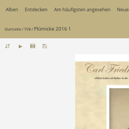
Alben
Entdecken
Am häufigsten angesehen
Neue
Plümicke 2016 1
Startseite
/
TVB
/