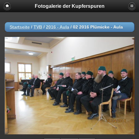
Fotogalerie der Kupferspuren
Startseite
/
TVB
/
2016 - Aula
/
02 2016 Plümicke - Aula