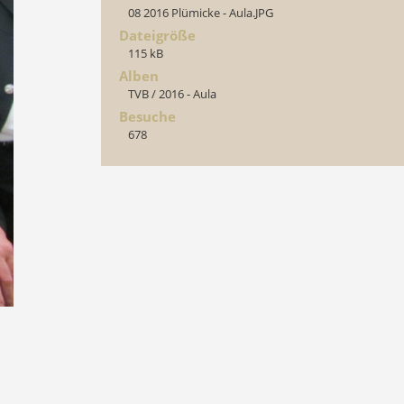
08 2016 Plümicke - Aula.JPG
Dateigröße
115 kB
Alben
TVB
/
2016 - Aula
Besuche
678