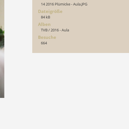
14 2016 Plümicke - Aula.JPG
Dateigröße
84 kB
Alben
TVB
/
2016 - Aula
Besuche
664