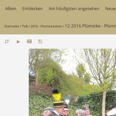
Alben
Entdecken
Am häufigsten angesehen
Neue
12 2016 Plümicke - Plümi
Startseite
/
TVB
/
2016 - Plümickestein
/