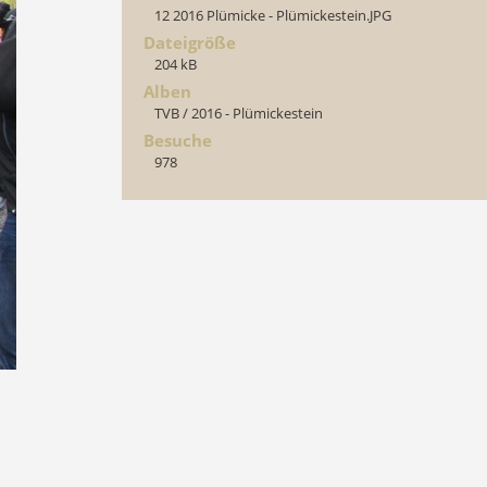
12 2016 Plümicke - Plümickestein.JPG
Dateigröße
204 kB
Alben
TVB
/
2016 - Plümickestein
Besuche
978