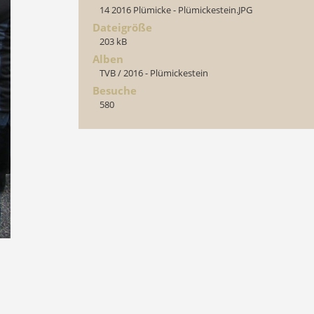
14 2016 Plümicke - Plümickestein.JPG
Dateigröße
203 kB
Alben
TVB
/
2016 - Plümickestein
Besuche
580