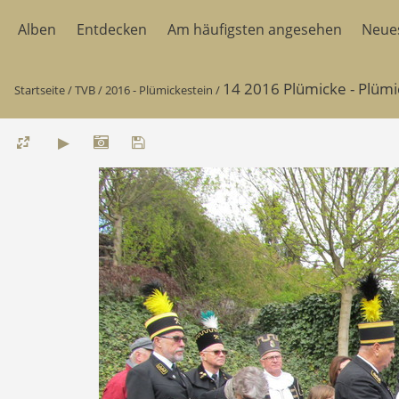
Alben
Entdecken
Am häufigsten angesehen
Neue
14 2016 Plümicke - Plümi
Startseite
/
TVB
/
2016 - Plümickestein
/