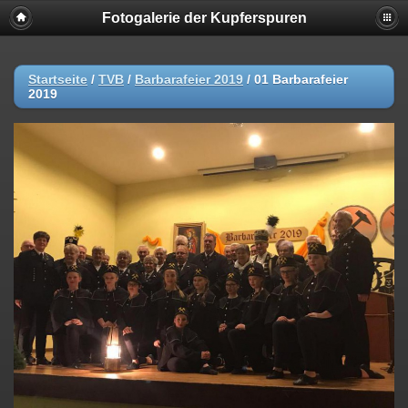
Fotogalerie der Kupferspuren
Startseite
/
TVB
/
Barbarafeier 2019
/
01 Barbarafeier
2019