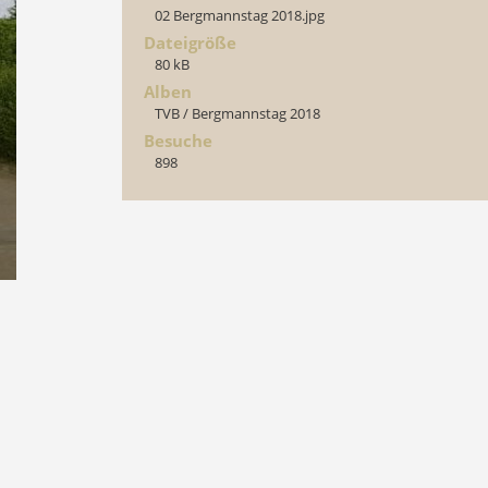
02 Bergmannstag 2018.jpg
Dateigröße
80 kB
Alben
TVB
/
Bergmannstag 2018
Besuche
898