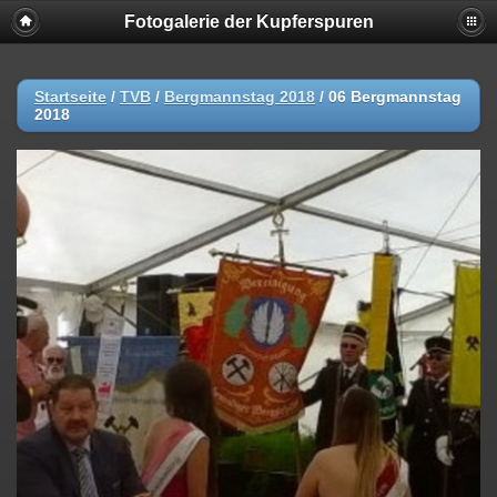
Fotogalerie der Kupferspuren
Startseite
/
TVB
/
Bergmannstag 2018
/
06 Bergmannstag
2018