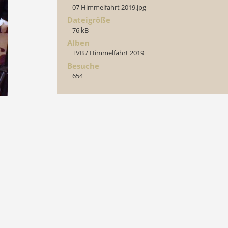
07 Himmelfahrt 2019.jpg
Dateigröße
76 kB
Alben
TVB
/
Himmelfahrt 2019
Besuche
654