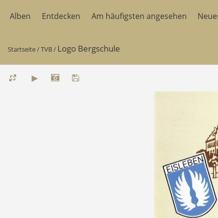
Alben
Entdecken
Am häufigsten angesehen
Neue
Logo Bergschule
Startseite
/
TVB
/