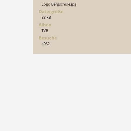
Logo Bergschule.jpg
Dateigröße
83 kB
Alben
TVB
Besuche
4082