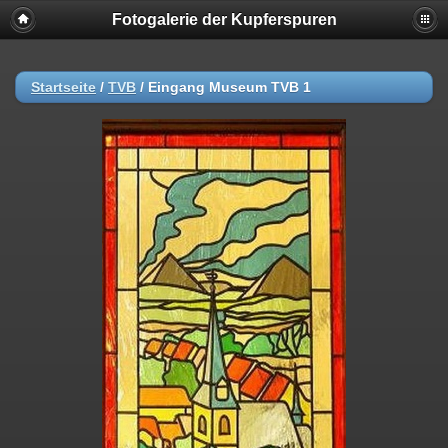
Fotogalerie der Kupferspuren
Startseite
/
TVB
/
Eingang Museum TVB 1