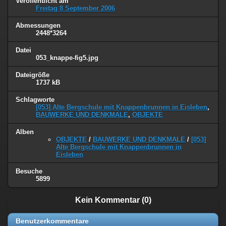
Veröffentlicht am
Freitag 8 September 2006
Abmessungen
2448*3264
Datei
053_knappe-fig5.jpg
Dateigröße
1737 kB
Schlagworte
[053] Alte Bergschule mit Knappenbrunnen in Eisleben
,
BAUWERKE UND DENKMALE
,
OBJEKTE
Alben
OBJEKTE
/
BAUWERKE UND DENKMALE
/
[053]
Alte Bergschule mit Knappenbrunnen in
Eisleben
Besuche
5899
Kein Kommentar (0)
Benutzerkommentare