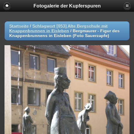
Fotogalerie der Kupferspuren
Startseite
/
Schlagwort
[053] Alte Bergschule mit
Knappenbrunnen in Eisleben
/
Bergmaurer - Figur des
Knappenbrunnens in Eisleben (Foto Sauerzapfe)