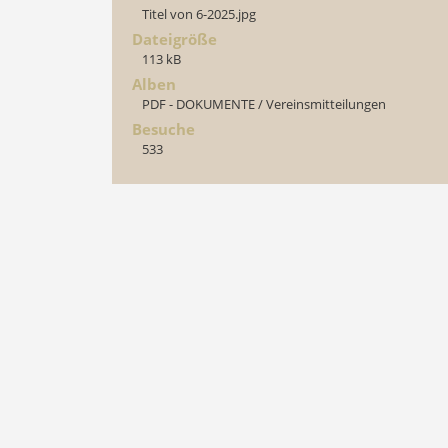
Titel von 6-2025.jpg
Dateigröße
113 kB
Alben
PDF - DOKUMENTE
/
Vereinsmitteilungen
Besuche
533