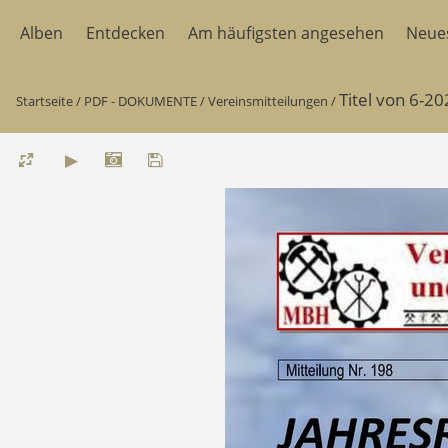
Alben
Entdecken
Am häufigsten angesehen
Neue
Titel von 6-2
Startseite
/
PDF - DOKUMENTE
/
Vereinsmitteilungen
/