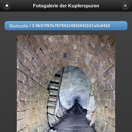
Fotogalerie der Kupferspuren
Startseite
/
3-9b57f97b78794114932541157a3c0416