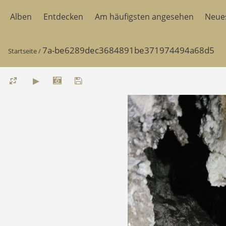
Alben
Entdecken
Am häufigsten angesehen
Neue
7a-be6289dec3684891be371974494a68d5
Startseite
/