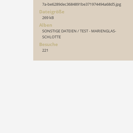
7a-be6289dec3684891be371974494a68d5.jpg
Dateigröße
269 kB
Alben
SONSTIGE DATEIEN
/
TEST - MARIENGLAS-
SCHLOTTE
Besuche
221