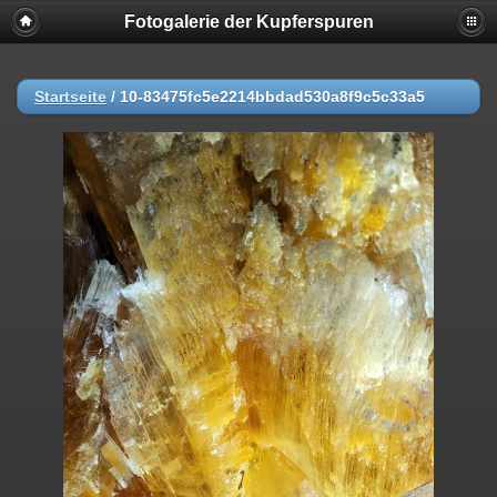
Fotogalerie der Kupferspuren
Startseite
/
10-83475fc5e2214bbdad530a8f9c5c33a5