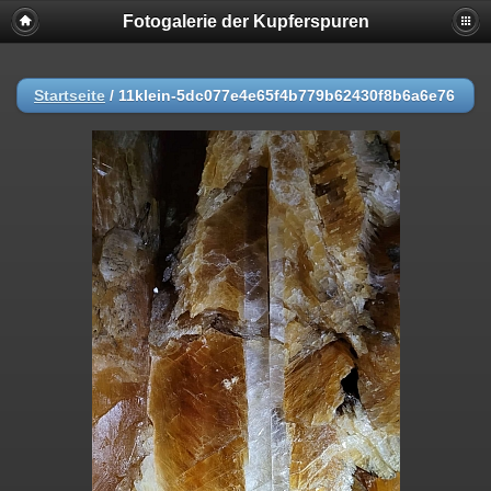
Fotogalerie der Kupferspuren
Startseite
/
11klein-5dc077e4e65f4b779b62430f8b6a6e76