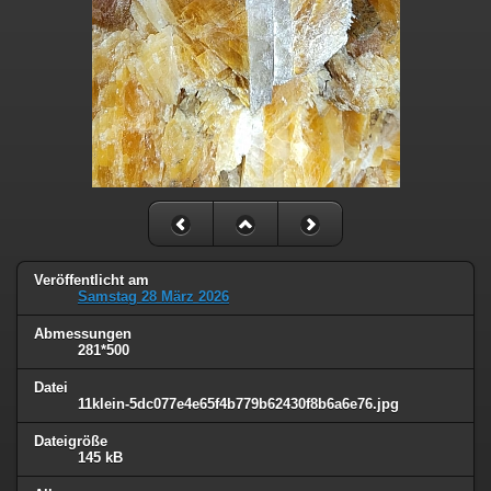
Veröffentlicht am
Samstag 28 März 2026
Abmessungen
281*500
Datei
11klein-5dc077e4e65f4b779b62430f8b6a6e76.jpg
Dateigröße
145 kB