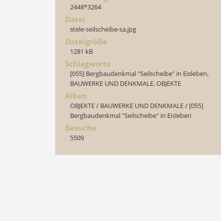
2448*3264
Datei
stele-seilscheibe-sa.jpg
Dateigröße
1281 kB
Schlagworte
[055] Bergbaudenkmal "Seilscheibe" in Eisleben
,
BAUWERKE UND DENKMALE
,
OBJEKTE
Alben
OBJEKTE
/
BAUWERKE UND DENKMALE
/
[055]
Bergbaudenkmal "Seilscheibe" in Eisleben
Besuche
5509