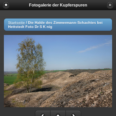
Fotogalerie der Kupferspuren
Startseite
/
Die Halde des Zimmermann-Schachtes bei
Hettstedt Foto Dr S K nig