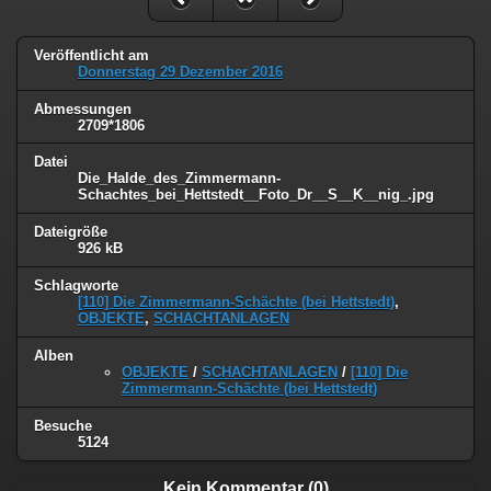
Veröffentlicht am
Donnerstag 29 Dezember 2016
Abmessungen
2709*1806
Datei
Die_Halde_des_Zimmermann-
Schachtes_bei_Hettstedt__Foto_Dr__S__K__nig_.jpg
Dateigröße
926 kB
Schlagworte
[110] Die Zimmermann-Schächte (bei Hettstedt)
,
OBJEKTE
,
SCHACHTANLAGEN
Alben
OBJEKTE
/
SCHACHTANLAGEN
/
[110] Die
Zimmermann-Schächte (bei Hettstedt)
Besuche
5124
Kein Kommentar (0)