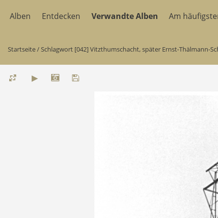
Alben
Entdecken
Verwandte Alben
Am häufigst
Startseite
/
Schlagwort
[042] Vitzthumschacht, später Ernst-Thälmann-Sc