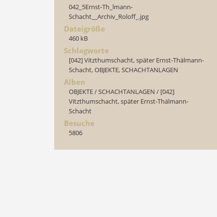
042_5Ernst-Th_lmann-
Schacht__Archiv_Roloff_.jpg
Dateigröße
460 kB
Schlagworte
[042] Vitzthumschacht, später Ernst-Thälmann-
Schacht
,
OBJEKTE
,
SCHACHTANLAGEN
Alben
OBJEKTE
/
SCHACHTANLAGEN
/
[042]
Vitzthumschacht, später Ernst-Thälmann-
Schacht
Besuche
5806