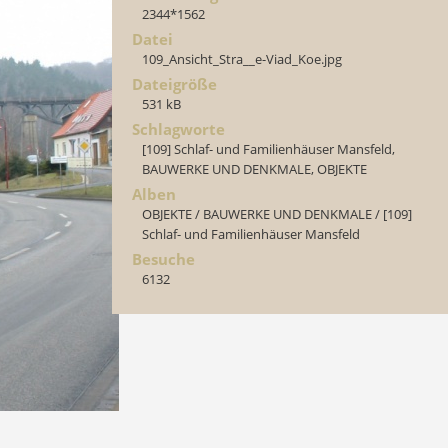
2344*1562
Datei
109_Ansicht_Stra__e-Viad_Koe.jpg
Dateigröße
531 kB
Schlagworte
[109] Schlaf- und Familienhäuser Mansfeld
,
BAUWERKE UND DENKMALE
,
OBJEKTE
Alben
OBJEKTE
/
BAUWERKE UND DENKMALE
/
[109]
Schlaf- und Familienhäuser Mansfeld
Besuche
6132