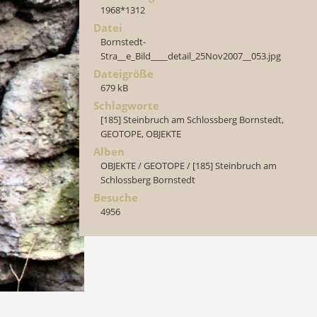
1968*1312
Datei
Bornstedt-
Stra__e_Bild____detail_25Nov2007__053.jpg
Dateigröße
679 kB
Schlagworte
[185] Steinbruch am Schlossberg Bornstedt
,
GEOTOPE
,
OBJEKTE
Alben
OBJEKTE
/
GEOTOPE
/
[185] Steinbruch am
Schlossberg Bornstedt
Besuche
4956