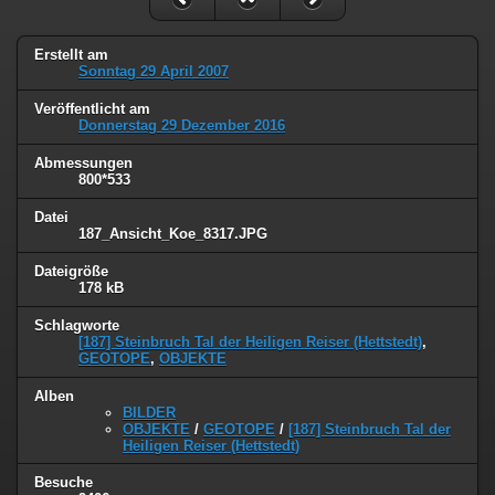
Erstellt am
Sonntag 29 April 2007
Veröffentlicht am
Donnerstag 29 Dezember 2016
Abmessungen
800*533
Datei
187_Ansicht_Koe_8317.JPG
Dateigröße
178 kB
Schlagworte
[187] Steinbruch Tal der Heiligen Reiser (Hettstedt)
,
GEOTOPE
,
OBJEKTE
Alben
BILDER
OBJEKTE
/
GEOTOPE
/
[187] Steinbruch Tal der
Heiligen Reiser (Hettstedt)
Besuche