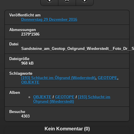
Veröffentlicht am
Donnerstag 29 Dezember 2016
Abmessungen
2379*1586
Datei
Sandsteine_am_Geotop_Oelgrund_Wiederstedt__Foto_Dr__S
Dateigröße
968 kB
Schlagworte
[193] Schlucht im Ölgrund (Wiederstedt)
,
GEOTOPE
,
OBJEKTE
Alben
OBJEKTE
/
GEOTOPE
/
[193] Schlucht im
Ölgrund (Wiederstedt)
Besuche
4303
Kein Kommentar (0)