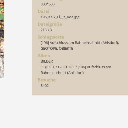
800*533
Datei
196_Kalk_Fl__z_Koe.jpg
Dateigröße
213 kB
Schlagworte
[196] Aufschluss am Bahneinschnitt (Ahlsdorf)
,
GEOTOPE
,
OBJEKTE
Alben
BILDER
OBJEKTE
/
GEOTOPE
/
[196] Aufschluss am
Bahneinschnitt (Ahlsdorf)
Besuche
8402