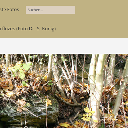
ste Fotos
lözes (Foto Dr. S. König)