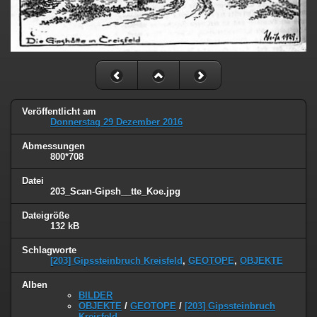
Veröffentlicht am
Donnerstag 29 Dezember 2016
Abmessungen
800*708
Datei
203_Scan-Gipsh__tte_Koe.jpg
Dateigröße
132 kB
Schlagworte
[203] Gipssteinbruch Kreisfeld
,
GEOTOPE
,
OBJEKTE
Alben
BILDER
OBJEKTE
/
GEOTOPE
/
[203] Gipssteinbruch
Kreisfeld